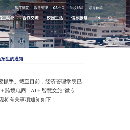
数字湖院
教务管理
OA办公
学校邮箱
领导信箱
招生就业
合作交流
校园生活
信息服务
EN
动招生的通知
要抓手。截至目前，经济管理学院已
＋跨境电商”“AI＋智慧文旅”微专
现将有关事项通知如下：