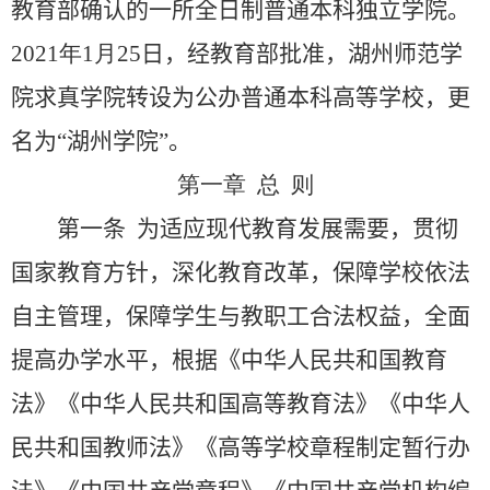
教育部确认的一所全日制普通本科独立学院。
招生就业
2021
年
1
月
25
日
，经
教育部
批准，湖州师范学
院求真学院转设为公办普通本科高等学校，更
合作交流
名为“湖州学院”。
校园生活
第一章 总 则
第一条
为适应现代教育发展需要，贯彻
信息服务
国家教育方针，深化教育改革，保障学校依法
链接
自主管理，保障学生与教职工合法权益，全面
数字湖院
提高办学水平，根据《中华人民共和国教育
法》
《中华人民共和国高等教育法》《中华人
教务管理
民共和国教师法》《高等学校章程制定暂行办
OA办公