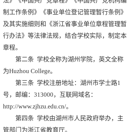
法》《中国共产党章程》《中国共产党机构编
制工作条例》《事业单位登记管理暂行条例》
学校邮箱
及其实施细则和《浙江省事业单位章程管理暂
领导信箱
行办法》
等法律法规，
结合学校实际，制定本
章程。
语言
第二条
学校全称为湖州学院，英文全称
EN
为
Huzhou College
。
第三条
学校注册地址：湖州市学士路
1
号，邮编：
313000
，互联网域名：
http://www.zjhzu.edu.cn/
。
第四条
学校由湖州市人民政府举办，
主
管部门为浙江省教育厅
。