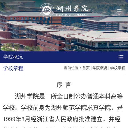
导航
学院概况
学院概况
组织机构
学校章程
当前位置：
首页
学院概况
学校章程
人才培养
序 言
湖州学院是一所全日制公办普通本科高等
科学研究
学校。学校前身为湖州师范学院求真学院，是
队伍建设
1999
年
8
月经浙江省人民政府批准建立，并经