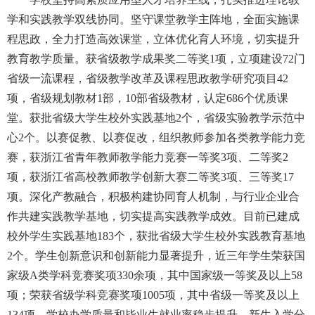
学和实践教学双线协同。坚守课堂教学主阵地，全面实施课
学校邮箱
程思政，全力打造高效课堂，立体优化育人环境，切实提升
教育教学质量。获省级教学成果奖二等奖1项，立项建设72门
省级一流课程，省级教学改革及课程思政教学研究项目42
领导信箱
项，省级规划教材1部，10部省级教材，认定686个优质课
语言
堂。获批省级大学生校外实践基地2个，省级实验教学示范中
心2个。以赛促教、以赛促改，组织教师参加各类教学能力竞
EN
赛，获浙江省青年教师教学能力竞赛一等奖3项、二等奖2
项，获浙江省高校教师教学创新大赛二等奖3项、三等奖17
项。深化产教融合，积极构建协同育人机制，与行业企业合
作共建实践教学基地，切实提高实践教学成效。目前已建成
校外学生实践基地183个，获批省级大学生校外实践教育基地
2个。学生创新意识和创新能力显著提升，近三年学生荣获国
家级A类学科竞赛奖项330余项，其中国家级一等奖及以上58
项；荣获省级学科竞赛奖项1005项，其中省级一等奖及以上
134项。学校办学质量和毕业生就业率稳步提升，新生入学分