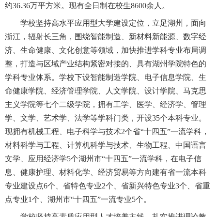
约36.36万平方米。现有全日制在校生8600余人。
招生就业
学校坚持高水平应用型大学建设定位，立足湖州，面向
浙江，辐射长三角，围绕智能制造、新材料新能源、数字经
合作交流
济、生命健康、文化创意等领域，加快推进学科专业布局调
整，打造与区域产业结构紧密对接的、具有湖州学院特色的
校园生活
学科专业体系。学校下设智能制造学院、电子信息学院、生
命健康学院、经济管理学院、人文学院、设计学院、马克思
主义学院等七个二级学院，拥有工学、医学、经济学、管理
信息服务
学、文学、艺术学、法学等学科门类，开设35个本科专业。
链接
现拥有机械工程、电子科学与技术2个省“十四五”一流学科，
材料科学与工程、计算机科学与技术、生物工程、中国语言
数字湖院
文学、应用经济学5个湖州市“十四五”一流学科，在电子信
息、健康护理、材料化学、经济贸易等方向建有省一流本科
教务管理
专业建设点6个、省特色专业2个、省新兴特色专业3个、省重
点专业1个、湖州市“十四五”一流专业5个。
OA办公
学校坚持高素质应用型人才培养主线，扎实推进理论教