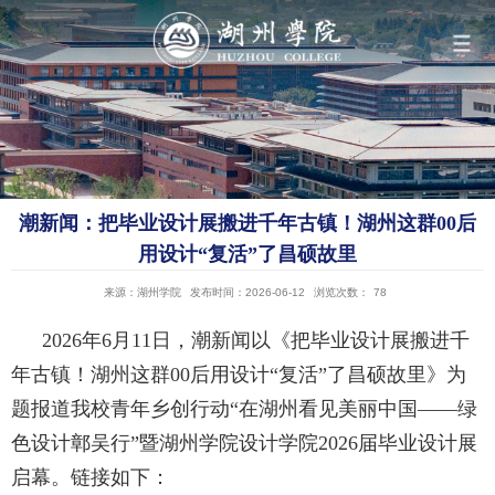
导航
学院概况
潮新闻：把毕业设计展搬进千年古镇！湖州这群00后
组织机构
用设计“复活”了昌硕故里
来源：湖州学院
发布时间：2026-06-12
浏览次数：
78
人才培养
2026年6月11日，潮新闻以《把毕业设计展搬进千
年古镇！湖州这群00后用设计“复活”了昌硕故里》为
科学研究
题报道
我校青年乡创行动“在湖州看见美丽中国——绿
色设计鄣吴行”暨湖州学院设计学院2026届毕业设计展
队伍建设
启幕
。
链接如下：