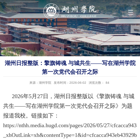
导航
学院概况
湖州日报整版：擎旗铸魂 与城共生——写在湖州学院
组织机构
第一次党代会召开之际
来源：湖州学院
发布时间：2026-06-02
浏览次数：
84
人才培养
2026年5月27日，湖州日报整版以《擎旗铸魂 与城
共生——写在湖州学院第一次党代会召开之际》为题
科学研究
报道
我校
。
链接如下：
https://nthh.media.hugd.com/pages/2026/05/27/cfcacca94
队伍建设
_xhOutLink=xh&contentType=1&id=cfcacca943eb43929b5