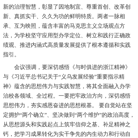
新的治理智慧，彰显了因地制宜、尊重首创、改革创
学校邮箱
新、真抓实干、久久为功的鲜明特质。两者一脉相
承、互为映照，蕴含丰富的马克思主义立场观点方
领导信箱
法，为学校坚守应用型办学定位、树立和践行正确政
绩观、推进内涵式高质量发展提供了根本遵循和实践
语言
指引。
EN
会议强调，要深切感悟《与时俱进的浙江精神》
与《习近平总书记关于“义乌发展经验”重要指示精
神》蕴含的思想伟力与实践智慧，将其全面融入办学
治校各领域、全过程。一要把牢政治方向，深切感悟
思想伟力，夯实感恩奋进的思想根基。 要自觉站在坚
定拥护“两个确立”、坚决做到“两个维护”的政治高度，
从思想源头和实践起点上筑牢信仰之基、补足精神之
钙，把学习成果转化为实干争先的内生动力和行动自