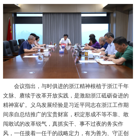
招生就业
合作交流
校园生活
信息服务
链接
会议指出，与时俱进的浙江精神根植于浙江千年
数字湖院
文脉、赓续于改革开放实践，是激励浙江砥砺奋进的
精神富矿。义乌发展经验是习近平同志在浙江工作期
教务管理
间亲自总结推广的宝贵财富，积淀形成不等不靠、敢
闯敢试的改革锐气，真抓实干、事不过夜的务实作
OA办公
风，一任接着一任干的战略定力，有为善为、守正创