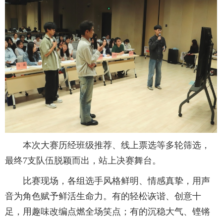
招生就业
合作交流
校园生活
信息服务
链接
本次大赛历经班级推荐、线上票选等多轮筛选，
数字湖院
最终7支队伍脱颖而出，站上决赛舞台。
比赛现场，各组选手风格鲜明、情感真挚，用声
教务管理
音为角色赋予鲜活生命力。有的轻松诙谐、创意十
足，用趣味改编点燃全场笑点；有的沉稳大气、铿锵
OA办公