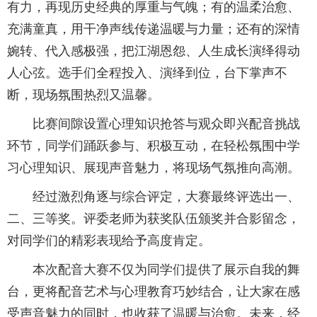
有力，再现历史经典的厚重与气魄；有的温柔治愈、
充满童真，用干净声线传递温暖与力量；还有的深情
学校邮箱
婉转、代入感极强，把江湖恩怨、人生成长演绎得动
人心弦。选手们全程投入、演绎到位，台下掌声不
领导信箱
断，现场氛围热烈又温馨。
语言
比赛间隙设置心理知识抢答与观众即兴配音挑战
EN
环节，同学们踊跃参与、积极互动，在轻松氛围中学
习心理知识、展现声音魅力，将现场气氛推向高潮。
经过激烈角逐与综合评定，大赛最终评选出一、
二、三等奖。评委老师为获奖队伍颁奖并合影留念，
对同学们的精彩表现给予高度肯定。
本次配音大赛不仅为同学们提供了展示自我的舞
台，更将配音艺术与心理教育巧妙结合，让大家在感
受声音魅力的同时，也收获了温暖与治愈。未来，经