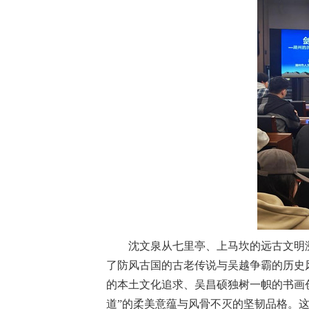
招生就业
合作交流
校园生活
信息服务
链接
数字湖院
沈文泉
从七里亭、上马坎的远古文明溯
教务管理
了防风古国的古老传说与吴越争霸的历史风
的本土文化追求、吴昌硕独树一帜的书画
OA办公
道”的柔美意蕴与风骨不灭的坚韧品格。