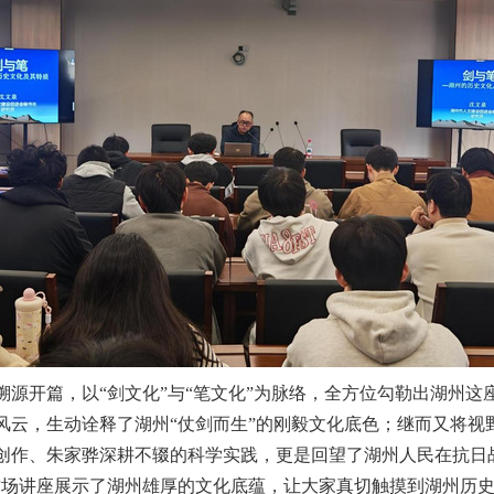
源开篇，以“剑文化”与“笔文化”为脉络，全方位勾勒出湖州这
云，生动诠释了湖州“仗剑而生”的刚毅文化底色；继而又将视
创作、朱家骅深耕不辍的科学实践，更是回望了湖州人民在抗日
这场讲座展示了湖州雄厚的文化底蕴，让大家真切触摸到湖州历