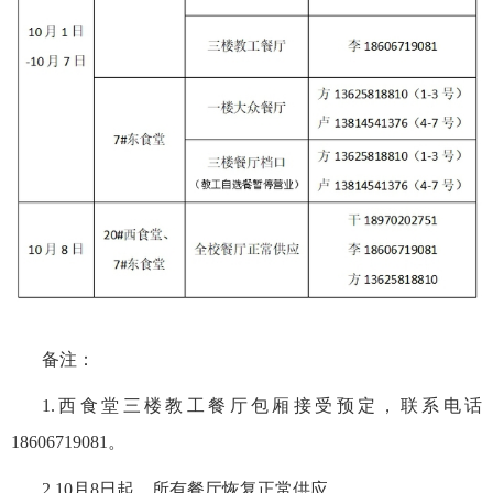
招生就业
合作交流
校园生活
信息服务
链接
数字湖院
备注：
1.
西食堂三楼教工餐厅包厢接受预定，联系电话
教务管理
18606719081
。
OA办公
2.10
月
8
日起，所有餐厅恢复正常供应。