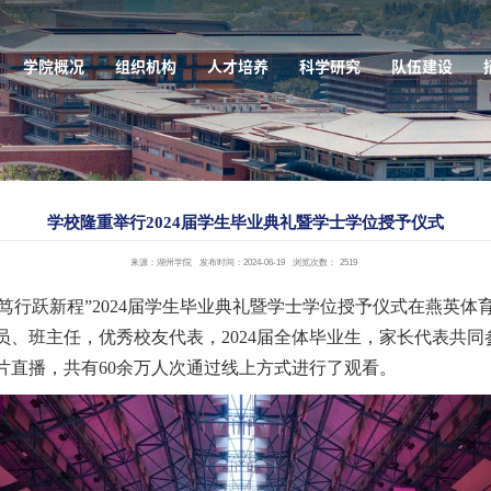
学院概况
组织机构
人才培养
科学研究
队伍建设
学校隆重举行2024届学生毕业典礼暨学士学位授予仪式
来源：湖州学院
发布时间：2024-06-19
浏览次数：
2519
奋楫笃行跃新程”2024届学生毕业典礼暨学士学位授予仪式在燕英
员、班主任，优秀校友代表，2024届全体毕业生，家长代表共
片直播，共有60余万人次通过线上方式进行了观看。