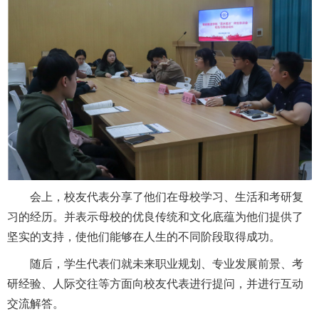
招生就业
合作交流
校园生活
信息服务
链接
会上，校友代表分享了他们在母校学习、生活和考研复
习的经历。并表示母校的优良传统和文化底蕴为他们提供了
数字湖院
坚实的支持，使他们能够在人生的不同阶段取得成功。
随后，学生代表们就未来职业规划、专业发展前景、考
教务管理
研经验、人际交往等方面向校友代表进行提问，并进行互动
交流解答。
OA办公