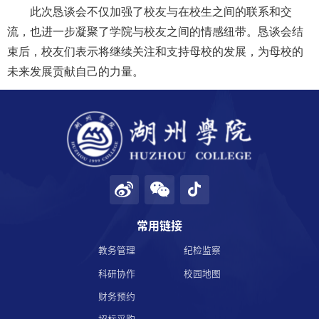
此次恳谈会不仅加强了校友与在校生之间的联系和交
流，也进一步凝聚了学院与校友之间的情感纽带。恳谈会结
学校邮箱
束后，校友们表示将继续关注和支持母校的发展，为母校的
未来发展贡献自己的力量。
领导信箱
语言
EN
常用链接
教务管理
纪检监察
科研协作
校园地图
财务预约