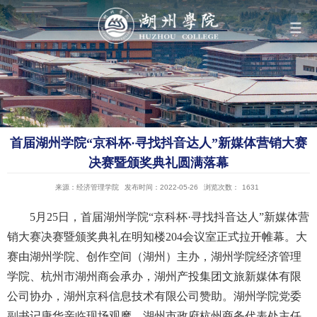
导航
学院概况
首届湖州学院“京科杯·寻找抖音达人”新媒体营销大赛
组织机构
决赛暨颁奖典礼圆满落幕
来源：经济管理学院
发布时间：2022-05-26
浏览次数：
1631
人才培养
5月25日，首届湖州学院“京科杯·寻找抖音达人”新媒体营
销大赛决赛暨颁奖典礼在明知楼204会议室正式拉开帷幕。大
科学研究
赛由湖州学院、创作空间（湖州）主办，湖州学院经济管理
学院、杭州市湖州商会承办，湖州产投集团文旅新媒体有限
队伍建设
公司协办，湖州京科信息技术有限公司赞助。湖州学院党委
副书记唐华亲临现场观摩，湖州市政府杭州商务代表处主任