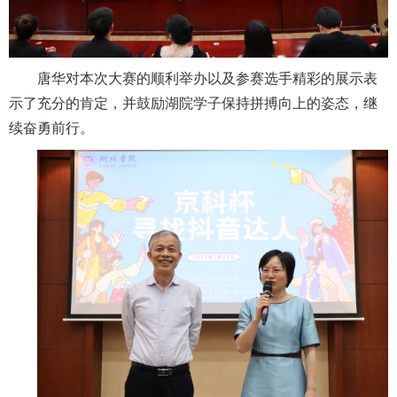
学校邮箱
唐华对本次大赛的顺利举办以及参赛选手精彩的展示表
领导信箱
示了充分的肯定，并鼓励湖院学子保持拼搏向上的姿态，继
续奋勇前行。
语言
EN