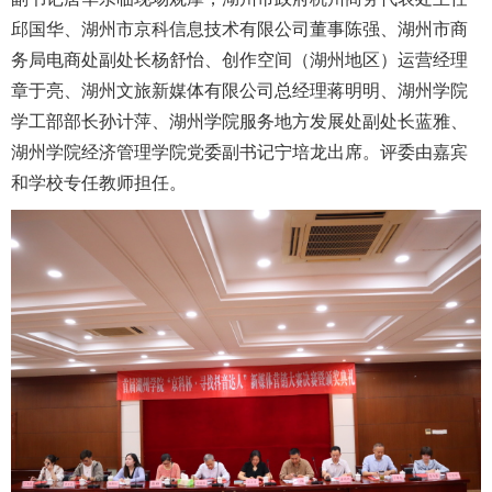
邱国华、湖州市京科信息技术有限公司董事陈强、湖州市商
招生就业
务局电商处副处长杨舒怡、创作空间（湖州地区）运营经理
章于亮、湖州文旅新媒体有限公司总经理蒋明明、湖州学院
合作交流
学工部部长孙计萍、湖州学院服务地方发展处副处长蓝雅、
湖州学院经济管理学院党委副书记宁培龙出席。评委由嘉宾
校园生活
和学校专任教师担任。
信息服务
链接
数字湖院
教务管理
OA办公