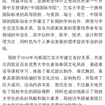
院、传媒学院等，还拥有全球中文母语区外第一个开
招生就业
展中文授课的“中国国际学院”。兰实大学是一个拥有
国际标准的高等院校，与美国，瑞士，荷兰，中国等
国的国际知名大学建立了长期的学科合作、师资与学
合作交流
生交流互换关系。旨在为国家发展的需要培养各专业
领域的毕业生，其中以科学、医学、技术、设计和管
校园生活
理为主，同时也为个人事业发展的需求提供专业的训
练。
信息服务
我校于2016年与泰国兰实大学建立友好关系，共派
链接
出四批近百名优秀大学生参加泰国文化风俗、基础泰
语等课程学习，体验了泰式甜点制作、泰式舞蹈、泰
数字湖院
拳及泰国传统编织等文化活动，反响热烈，并取得了
巨大成功。活动内容丰富、形式生动，不仅极大地开
教务管理
拓了我校学生的国际视野，同时也成功地展示了我校
大学生的良好风貌和能力素养，我校访学团被泰国兰
OA办公